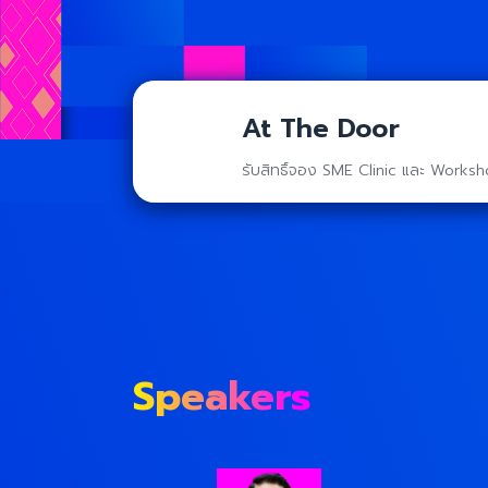
At The Door
รับสิทธิ์จอง SME Clinic และ Works
Speakers