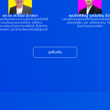
รศ.ดร.วรวัฒน์ มีวาสนา
คุณจิรพิสิษฐ์ รุจน์เจริญ (โจ
นเครือข่ายความร่วมมือด้านเทคโนโลยี
เลขานุการนายกองค์การบริหารส่วนจั
วอนตัมของประเทศไทย (QTRic)
นครราชสีมา และ อดีตประธาน Y
จารย์ประจำสาขาวิชาฟิสิกส์ สำนักวิชา
จังหวัดนครราชสีมา
ศาสตร์ มหาวิทยาลัยเทคโนโลยีสุรนารี
ดูเพิ่มเติม